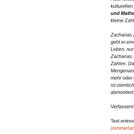
kulturelle
und Mathe
kleine Zahl
Zacharias 
geht er ei
Leben, nur 
Zacharias.
Zahlen. Da
Mengenanga
mehr oder 
ist ziemli
abmontiert
Verfasserin
Text entn
(nimmerlan