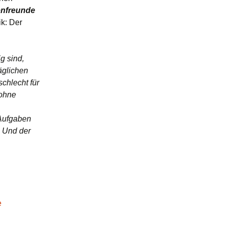
enfreunde
21/22
Pausenengel
k: Der
tagsschule
22/23
g sind,
23/24
äglichen
schlecht für
24/25
 ohne
 Aufgaben
. Und der
e