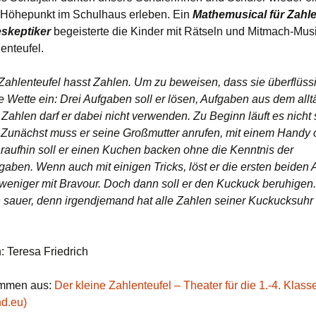
JaS (Jugendsozialarbeit
n Höhepunkt im Schulhaus erleben. Ein
Mathemusical für Zahl
an Schulen)
brotZeit e.V.
Schuljahr 20
skeptiker
Förderverein
begeisterte die Kinder mit Rätseln und Mitmach-Musi
Über den Förderverein
enteufel.
Links für Eltern
Offene Ganz
Schuljahr 20
Mitgliedschaft im
Förderverein
Zahlenteufel hasst Zahlen. Um zu beweisen, dass sie überflüssi
Downloads
Schuljahr 20
ne Wette ein: Drei Aufgaben soll er lösen, Aufgaben aus dem allt
Unterstützung des
Zahlen darf er dabei nicht verwenden. Zu Beginn läuft es nicht 
Fördervereins
Schuljahr 20
 Zunächst muss er seine Großmutter anrufen, mit einem Handy
Förderverein
raufhin soll er einen Kuchen backen ohne die Kenntnis der
Vorstandschaft
ben. Wenn auch mit einigen Tricks, löst er die ersten beiden
weniger mit Bravour. Doch dann soll er den Kuckuck beruhigen
ch sauer, denn irgendjemand hat alle Zahlen seiner Kuckucksuhr
.
: Teresa Friedrich
ommen aus:
Der kleine Zahlenteufel – Theater für die 1.-4. Klass
d.eu)